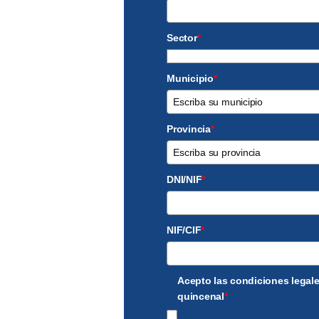
Sector
*
Municipio
*
Provincia
*
DNI/NIF
*
NIF/CIF
*
Acepto las condiciones legale
quincenal
*