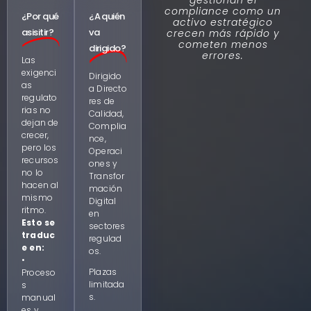
gestionan el
compliance como un
¿Por qué
¿A quién
activo estratégico
asisitir?
va
crecen más rápido y
cometen menos
dirigido?
errores.
Las
exigenci
Dirigido
as
a Directo
regulato
res de
rias no
Calidad,
dejan de
Complia
crecer,
nce,
pero los
Operaci
recursos
ones y
no lo
Transfor
hacen al
mación
mismo
Digital
ritmo.
en
Esto se
sectores
traduc
regulad
e en:
os.
•
Plazas
Proceso
limitada
s
s.
manual
es y