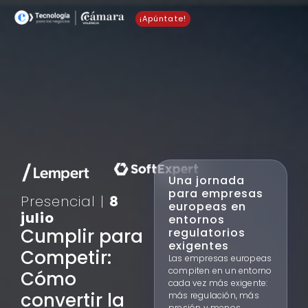
¡Apúntate!
Una jornada
para empresas
Presencial |
8
europeas en
julio
entornos
Cumplir para
regulatorios
exigentes
Competir:
Las empresas europeas
compiten en un entorno
Cómo
cada vez más exigente:
convertir la
más regulación, más
presión y menos