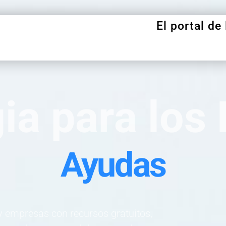
El portal de
ia para los
rtner Tecnológi
Asesoramiento
 empresas con recursos gratuitos,